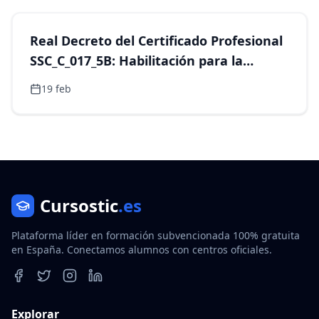
Formación
Real Decreto del Certificado Profesional
SSC_C_017_5B: Habilitación para la
Docencia en Grados A, B y C de FP
19 feb
Cursostic
.es
Plataforma líder en formación subvencionada 100% gratuita
en España. Conectamos alumnos con centros oficiales.
Facebook
Twitter
Instagram
LinkedIn
Explorar